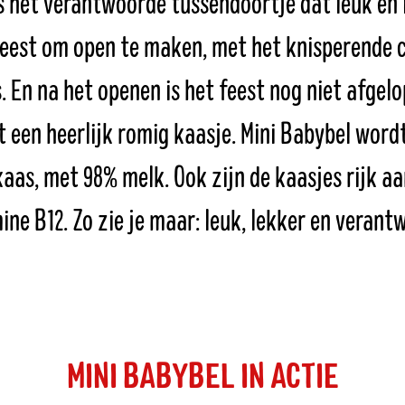
s het verantwoorde tussendoortje dat leuk én l
 feest om open te maken, met het knisperende c
 En na het openen is het feest nog niet afgelo
t een heerlijk romig kaasje. Mini Babybel wor
aas, met 98% melk. Ook zijn de kaasjes rijk a
ine B12. Zo zie je maar: leuk, lekker en verant
MINI BABYBEL IN ACTIE