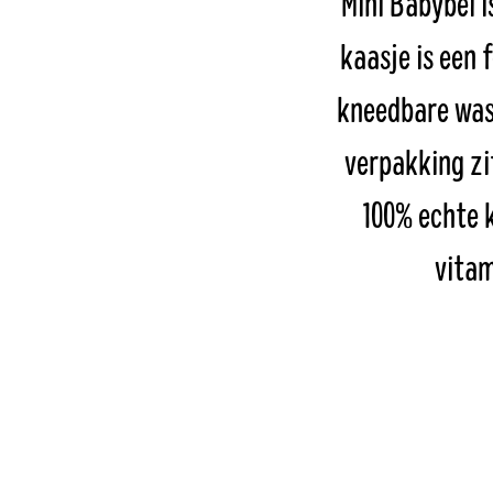
Mini Babybel i
kaasje is een
kneedbare was.
verpakking zi
100% echte k
vitam