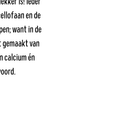
ekker is! Ieder
ellofaan en de
pen; want in de
dt gemaakt van
an calcium én
woord.