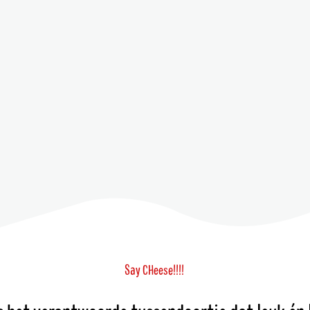
S
a
y
e
!
!
!
!
C
H
e
e
s