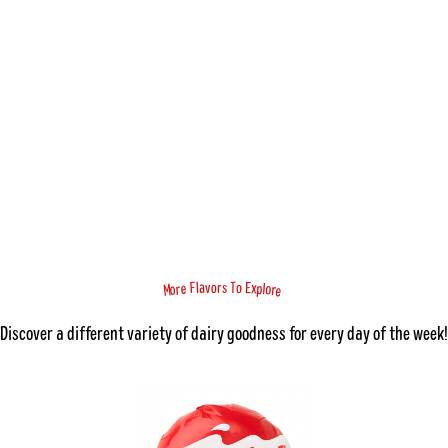
F
x
a
E
l
v
o
T
o
r
s
o
e
p
l
o
r
r
M
e
Discover a different variety of dairy goodness for every day of the week!