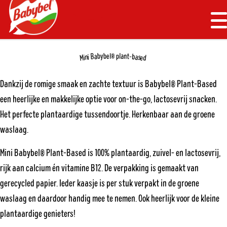
G
G
Cookies beheer paneel
o
o
t
t
M
Back to homepage
o
o
e
n
m
m
b
t
y
b
n
e
a
l
l
®
p
B
a
b
-
n
a
s
i
d
e
i
M
u
a
a
i
i
Dankzij de romige smaak en zachte textuur is Babybel® Plant-Based
n
n
een heerlijke en makkelijke optie voor on-the-go, lactosevrij snacken.
n
c
Het perfecte plantaardige tussendoortje. Herkenbaar aan de groene
a
o
v
n
waslaag.
i
t
g
e
Mini Babybel® Plant-Based is 100% plantaardig, zuivel- en lactosevrij,
a
n
rijk aan calcium én vitamine B12. De verpakking is gemaakt van
t
t
gerecycled papier. Ieder kaasje is per stuk verpakt in de groene
i
waslaag en daardoor handig mee te nemen. Ook heerlijk voor de kleine
o
n
plantaardige genieters!